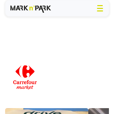
Carrefour
market La
neuville sur
ressons